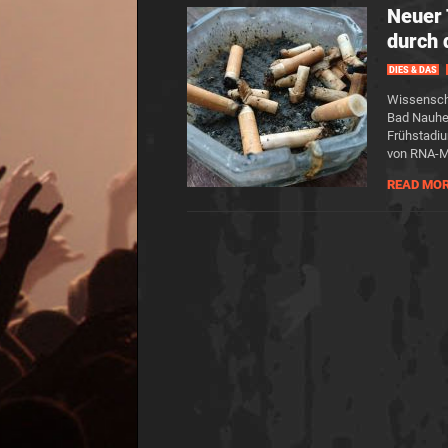
Neuer 
durch 
DIES & DAS
Wissenscha
Bad Nauhei
Frühstadi
von RNA-M
READ MO