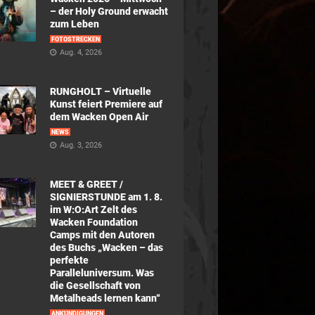
– der Holy Ground erwacht
zum Leben
FOTOSTRECKEN
Aug. 4, 2026
RUNGHOLT – Virtuelle
Kunst feiert Premiere auf
dem Wacken Open Air
NEWS
Aug. 3, 2026
MEET & GREET /
SIGNIERSTUNDE am 1. 8.
im W:O:Art Zelt des
Wacken Foundation
Camps mit den Autoren
des Buchs „Wacken – das
perfekte
Paralleluniversum. Was
die Gesellschaft von
Metalheads lernen kann“
ANKÜNDIGUNGEN