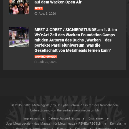
auf dem Wacken Open Air
NEWS
Aug. 3, 2026
MEET & GREET / SIGNIERSTUNDE am 1. 8. im
W:O:Art Zelt des Wacken Foundation Camps
mit den Autoren des Buchs „Wacken – das
perfekte Paralleluniversum. Was die
Gesellschaft von Metalheads lernen kann“
ANKÜNDIGUNGEN
Juli 26, 2026
© 2015 - 2020 Metalogy.de / by Dr. Lydia Polwin-Plass mit der freundlichen
Unterstützung von the surface new media gmbh
Impressum
Datenschutzerklärung
Disclaimer
Über Metalogy.de – das Magazin für Metalheadz + REVIEWREGELN
Kontakt
Newsletter Anmeldung
Events
Freunde
Bandseiten