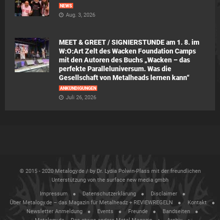
NEWS
Aug. 3, 2026
MEET & GREET / SIGNIERSTUNDE am 1. 8. im
W:O:Art Zelt des Wacken Foundation Camps
mit den Autoren des Buchs „Wacken – das
perfekte Paralleluniversum. Was die
Gesellschaft von Metalheads lernen kann“
ANKÜNDIGUNGEN
Juli 26, 2026
© 2015 - 2020 Metalogy.de / by Dr. Lydia Polwin-Plass mit der freundlichen
Unterstützung von the surface new media gmbh
Impressum
Datenschutzerklärung
Disclaimer
Über Metalogy.de – das Magazin für Metalheadz + REVIEWREGELN
Kontakt
Newsletter Anmeldung
Events
Freunde
Bandseiten