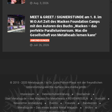
Aug. 3, 2026
MEET & GREET / SIGNIERSTUNDE am 1. 8. im
W:O:Art Zelt des Wacken Foundation Camps
mit den Autoren des Buchs „Wacken – das
perfekte Paralleluniversum. Was die
Gesellschaft von Metalheads lernen kann“
ANKÜNDIGUNGEN
Juli 26, 2026
© 2015 - 2020 Metalogy.de / by Dr. Lydia Polwin-Plass mit der freundlichen
Unterstützung von the surface new media gmbh
Impressum
Datenschutzerklärung
Disclaimer
Über Metalogy.de – das Magazin für Metalheadz + REVIEWREGELN
Kontakt
Newsletter Anmeldung
Events
Freunde
Bandseiten
Metalogy.de – Das etwas andere Metal Magazin
Archiv