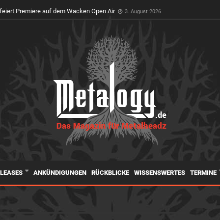
E am 1. 8. im W:O:Art Zelt des Wacken Foundation Camps mit den Autoren de
feiert Premiere auf dem Wacken Open Air
3. August 2026
ELEASES
ANKÜNDIGUNGEN
RÜCKBLICKE
WISSENSWERTES
TERMINE