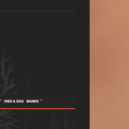
s Buchs „Wacken – das perfekte Paralleluniversum. Was die Gesellschaft vo
DIES & DAS
BANDS