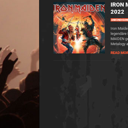
IRON 
2022
ANKÜNDIGUN
Iron Maide
legendäre M
MAIDEN ge
Metalogy a
READ MO