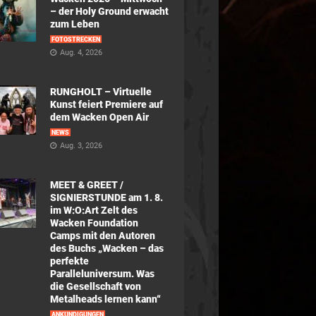
– der Holy Ground erwacht
zum Leben
FOTOSTRECKEN
Aug. 4, 2026
RUNGHOLT – Virtuelle
Kunst feiert Premiere auf
dem Wacken Open Air
NEWS
Aug. 3, 2026
MEET & GREET /
SIGNIERSTUNDE am 1. 8.
im W:O:Art Zelt des
Wacken Foundation
Camps mit den Autoren
des Buchs „Wacken – das
perfekte
Paralleluniversum. Was
die Gesellschaft von
Metalheads lernen kann“
ANKÜNDIGUNGEN