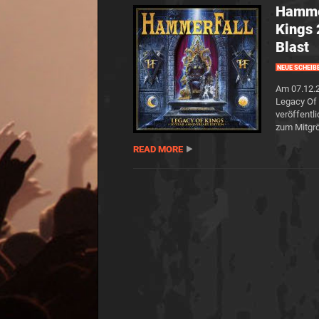
Hammer
Kings 
Blast
NEUE SCHEIB
Am 07.12.
Legacy Of 
veröffentl
zum Mitgrö
READ MORE