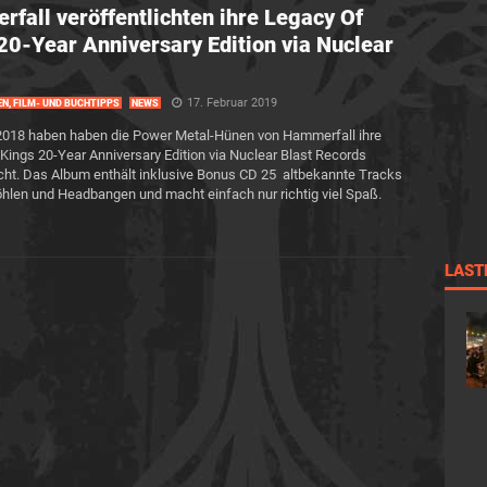
fall veröffentlichten ihre Legacy Of
20-Year Anniversary Edition via Nuclear
17. Februar 2019
EN, FILM- UND BUCHTIPPS
NEWS
2018 haben haben die Power Metal-Hünen von Hammerfall ihre
Kings 20-Year Anniversary Edition via Nuclear Blast Records
icht. Das Album enthält inklusive Bonus CD 25 altbekannte Tracks
hlen und Headbangen und macht einfach nur richtig viel Spaß.
LAST