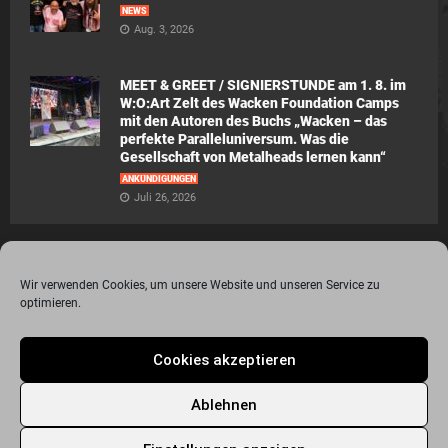
NEWS
Aug. 3, 2026
MEET & GREET / SIGNIERSTUNDE am 1. 8. im
W:O:Art Zelt des Wacken Foundation Camps
mit den Autoren des Buchs „Wacken – das
perfekte Paralleluniversum. Was die
Gesellschaft von Metalheads lernen kann“
ANKÜNDIGUNGEN
Juli 26, 2026
Wir verwenden Cookies, um unsere Website und unseren Service zu
optimieren.
© 2015 - 2020 Metalogy.de / by Dr. Lydia Polwin-Plass mit der freundlichen
Cookies akzeptieren
Unterstützung von the surface new media gmbh
Impressum
Datenschutzerklärung
Disclaimer
Ablehnen
Über Metalogy.de – das Magazin für Metalheadz + REVIEWREGELN
Kontakt
Newsletter Anmeldung
Events
Freunde
Bandseiten
Metalogy.de – Das etwas andere Metal Magazin
Archiv