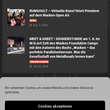
RUNGHOLT – Virtuelle Kunst feiert Premiere
auf dem Wacken Open Air
NEWS
Aug. 3, 2026
MEET & GREET / SIGNIERSTUNDE am 1. 8. im
W:O:Art Zelt des Wacken Foundation Camps
mit den Autoren des Buchs „Wacken – das
perfekte Paralleluniversum. Was die
Gesellschaft von Metalheads lernen kann“
ANKÜNDIGUNGEN
Juli 26, 2026
Wir verwenden Cookies, um unsere Website und unseren Service zu
optimieren.
© 2015 - 2020 Metalogy.de / by Dr. Lydia Polwin-Plass mit der freundlichen
Cookies akzeptieren
Unterstützung von the surface new media gmbh