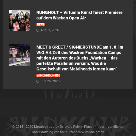
RUNGHOLT – Virtuelle Kunst feiert Premiere
auf dem Wacken Open Air
NEWS
Aug. 3, 2026
MEET & GREET / SIGNIERSTUNDE am 1. 8. im
W:O:Art Zelt des Wacken Foundation Camps
mit den Autoren des Buchs „Wacken – das
perfekte Paralleluniversum. Was die
Gesellschaft von Metalheads lernen kann“
ANKÜNDIGUNGEN
Juli 26, 2026
© 2015 - 2020 Metalogy.de / by Dr. Lydia Polwin-Plass mit der freundlichen
Unterstützung von the surface new media gmbh