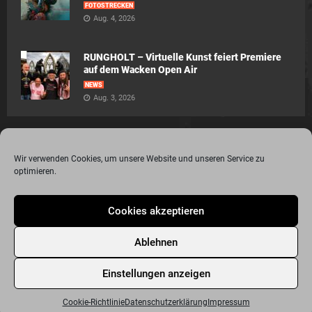
FOTOSTRECKEN
Aug. 4, 2026
RUNGHOLT – Virtuelle Kunst feiert Premiere
auf dem Wacken Open Air
NEWS
Aug. 3, 2026
Wir verwenden Cookies, um unsere Website und unseren Service zu
optimieren.
© 2015 - 2020 Metalogy.de / by Dr. Lydia Polwin-Plass mit der freundlichen
Cookies akzeptieren
Unterstützung von the surface new media gmbh
Impressum
Datenschutzerklärung
Disclaimer
Ablehnen
Über Metalogy.de – das Magazin für Metalheadz + REVIEWREGELN
Kontakt
Newsletter Anmeldung
Events
Freunde
Bandseiten
Einstellungen anzeigen
Metalogy.de – Das etwas andere Metal Magazin
Archiv
Cookie-Richtlinie (EU)
Cookie-Richtlinie
Datenschutzerklärung
Impressum