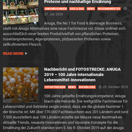
Proteine und nachhaltige Ernährung
ANKÜNDIGUNGEN
DIES & DAS
NEWS
WISSENSWERTES
27. Juli 2024
Anuga, the No.1 for Food & Beverage Business,
stellt mit Anuga Alternatives eine neue Fachmesse vor. Diese widmet sich
ausschließlich einer breiten Produktvielfalt von pflanzlichen Proteinen,
Insektenproteinen, Algenproteinen, pilzbasierten Proteinen sowie
zellkultiviertem Fleisch.
READ MORE
Nachbericht und FOTOSTRECKE: ANUGA
2019 – 100 Jahre internationale
Lebensmittel-Innovationen
29. Oktober 2019
FOTOSTRECKEN
NEWS
RÜCKBLICKE
100 Jahre geballte Ernährungskompetenz: Anuga
brach alle Rekorde. Die weltgrößte Fachmesse für
Lebensmittel und Getränke zeigte erneut, dass sie die globale Nummer 1
der Branche ist. Mit über 170.000 Fachbesuchern aus 201 Ländern und rund
7.500 Ausstellern aus 106 Ländern erzielte die Messe neue Bestmarken.
Aktuelle Trends, neueste Innovationen und visionäre Konzepte für die
Ernährung der Zukunft standen vom 5. bis 9. Oktober 2019 auf der Anuga