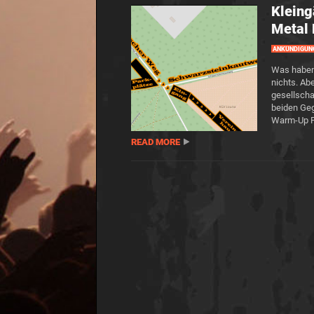
Kleing
Metal 
ANKÜNDIGUN
Was haben 
nichts. Ab
gesellscha
beiden Geg
Warm-Up P
READ MORE