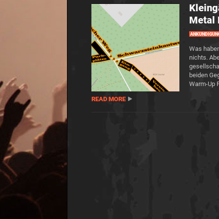
Kleing
Metal 
ANKÜNDIGUN
Was haben 
nichts. Ab
gesellscha
beiden Geg
Warm-Up P
READ MORE