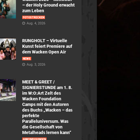
– der Holy Ground erwacht
zum Leben
FOTOSTRECKEN
Aug. 4, 2026
RUNGHOLT – Virtuelle
Kunst feiert Premiere auf
dem Wacken Open Air
NEWS
Aug. 3, 2026
MEET & GREET /
SIGNIERSTUNDE am 1. 8.
im W:O:Art Zelt des
Wacken Foundation
Camps mit den Autoren
des Buchs „Wacken – das
perfekte
Paralleluniversum. Was
die Gesellschaft von
Metalheads lernen kann“
ANKÜNDIGUNGEN