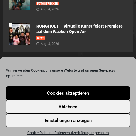
FOTOSTRECKEN
Aug. 4, 2026
RUNGHOLT – Virtuelle Kunst feiert Premiere
auf dem Wacken Open Air
NEWS
Aug. 3, 2026
Wir verwenden Cookies, um unsere Website und unseren Service zu
optimieren.
© 2015 - 2020 Metalogy.de / by Dr. Lydia Polwin-Plass mit der freundlichen
Cookies akzeptieren
Unterstützung von the surface new media gmbh
Impressum
Datenschutzerklärung
Disclaimer
Ablehnen
Über Metalogy.de – das Magazin für Metalheadz + REVIEWREGELN
Kontakt
Newsletter Anmeldung
Events
Freunde
Bandseiten
Einstellungen anzeigen
Metalogy.de – Das etwas andere Metal Magazin
Archiv
Cookie-Richtlinie (EU)
Cookie-Richtlinie
Datenschutzerklärung
Impressum