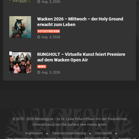
Aug. 5, 2026
Wacken 2026 – Mittwoch – der Holy Ground
erwacht zum Leben
FOTOSTRECKEN
Aug. 4, 2026
RUNGHOLT – Virtuelle Kunst feiert Premiere
auf dem Wacken Open Air
NEWS
Aug. 3, 2026
© 2015 - 2020 Metalogy.de / by Dr. Lydia Polwin-Plass mit der freundlichen
Unterstützung von the surface new media gmbh
Impressum
Datenschutzerklärung
Disclaimer
Über Metalogy.de – das Magazin für Metalheadz + REVIEWREGELN
Kontakt