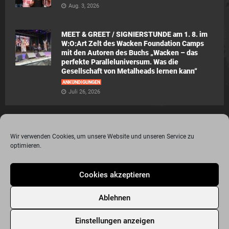
Aug. 3, 2026
MEET & GREET / SIGNIERSTUNDE am 1. 8. im
W:O:Art Zelt des Wacken Foundation Camps
mit den Autoren des Buchs „Wacken – das
perfekte Paralleluniversum. Was die
Gesellschaft von Metalheads lernen kann“
ANKÜNDIGUNGEN
Juli 26, 2026
Wir verwenden Cookies, um unsere Website und unseren Service zu
optimieren.
© 2015 - 2020 Metalogy.de / by Dr. Lydia Polwin-Plass mit der freundlichen
Cookies akzeptieren
Unterstützung von the surface new media gmbh
Impressum
Datenschutzerklärung
Disclaimer
Ablehnen
Über Metalogy.de – das Magazin für Metalheadz + REVIEWREGELN
Kontakt
Newsletter Anmeldung
Events
Freunde
Bandseiten
Einstellungen anzeigen
Metalogy.de – Das etwas andere Metal Magazin
Archiv
Cookie-Richtlinie (EU)