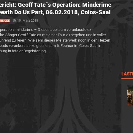
richt: Geoff Tate´s Operation: Mindcrime
 Death Do Us Part, 06.02.2018, Colos-Saal
10. März 2018
BLICKE
peration: mindcrime – Dieses Jubiläum veranlasste ex-
e-Sänger Geoff Tate es mit einer Tour zu begehen und in voller
hrend zu feiern. Wie sehr dieses Meisterwerk noch in den Herzen
eads verankert ist, zeigte sich am 6. Februar im Colos-Saal in
urg in totaler Begeisterung.
LAST