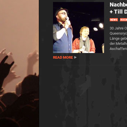
Nachbe
+ Till
NEWS
RÜCK
30 Jahre O
Queensrych
Länge gebü
der Metalh
Aschaffenb
READ MORE