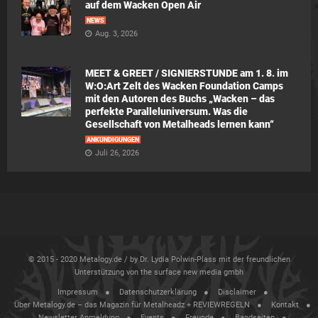
auf dem Wacken Open Air
NEWS
Aug. 3, 2026
MEET & GREET / SIGNIERSTUNDE am 1. 8. im
W:O:Art Zelt des Wacken Foundation Camps
mit den Autoren des Buchs „Wacken – das
perfekte Paralleluniversum. Was die
Gesellschaft von Metalheads lernen kann“
ANKÜNDIGUNGEN
Juli 26, 2026
© 2015 - 2020 Metalogy.de / by Dr. Lydia Polwin-Plass mit der freundlichen
Unterstützung von the surface new media gmbh
Impressum
Datenschutzerklärung
Disclaimer
Über Metalogy.de – das Magazin für Metalheadz + REVIEWREGELN
Kontakt
Newsletter Anmeldung
Events
Freunde
Bandseiten