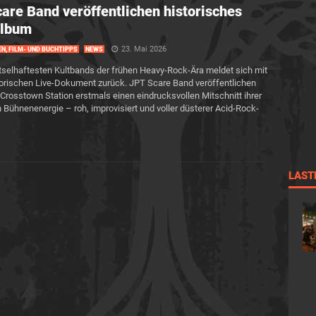
are Band veröffentlichen historisches
Album
23. Mai 2026
EN, FILM- UND BUCHTIPPS
NEWS
ätselhaftesten Kultbands der frühen Heavy-Rock-Ära meldet sich mit
orischen Live-Dokument zurück. JPT Scare Band veröffentlichen
t Crosstown Station erstmals einen eindrucksvollen Mitschnitt ihrer
 Bühnenenergie – roh, improvisiert und voller düsterer Acid-Rock-
LAST