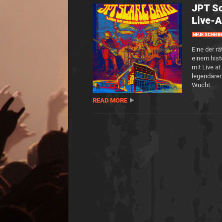
JPT Sc
Live-
NEUE SCHEIB
Eine der r
einem hist
mit Live a
legendären
Wucht.
READ MORE