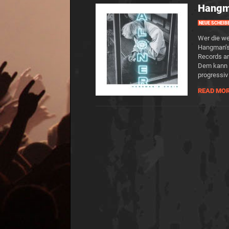
Hangma
NEUE SCHEIB
Wer die we
Hangman’s 
Records am
Dem kann i
progressiv
READ MO