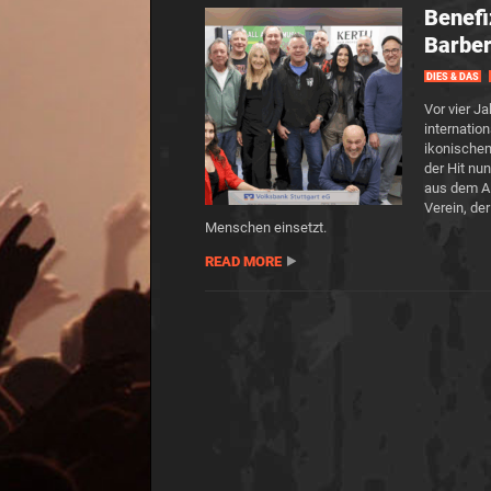
Benefi
Barber
DIES & DAS
Vor vier J
internatio
ikonischem
der Hit nu
aus dem Al
Verein, de
Menschen einsetzt.
READ MORE