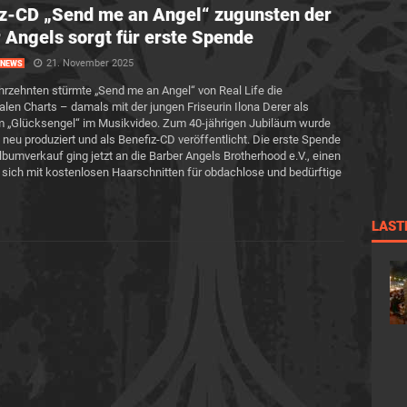
z-CD „Send me an Angel“ zugunsten der
 Angels sorgt für erste Spende
21. November 2025
NEWS
ahrzehnten stürmte „Send me an Angel“ von Real Life die
nalen Charts – damals mit der jungen Friseurin Ilona Derer als
 „Glücksengel“ im Musikvideo. Zum 40-jährigen Jubiläum wurde
n neu produziert und als Benefiz-CD veröffentlicht. Die erste Spende
bumverkauf ging jetzt an die Barber Angels Brotherhood e.V., einen
r sich mit kostenlosen Haarschnitten für obdachlose und bedürftige
LAST