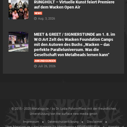
RUNGHOLT – Virtuelle Kunst feiert Premiere
auf dem Wacken Open Air
NEWS
Aug. 3, 2026
MEET & GREET / SIGNIERSTUNDE am 1. 8. im
W:O:Art Zelt des Wacken Foundation Camps
mit den Autoren des Buchs „Wacken – das
perfekte Paralleluniversum. Was die
Gesellschaft von Metalheads lernen kann“
ANKÜNDIGUNGEN
Juli 26, 2026
© 2015 - 2020 Metalogy.de / by Dr. Lydia Polwin-Plass mit der freundlichen
Unterstützung von the surface new media gmbh
Impressum
Datenschutzerklärung
Disclaimer
Über Metalogy.de – das Magazin für Metalheadz + REVIEWREGELN
Kontakt