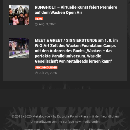
RUNGHOLT – Virtuelle Kunst feiert Premiere
auf dem Wacken Open Air
NEWS
Aug. 3, 2026
MEET & GREET / SIGNIERSTUNDE am 1. 8. im
W:O:Art Zelt des Wacken Foundation Camps
mit den Autoren des Buchs „Wacken – das
perfekte Paralleluniversum. Was die
Gesellschaft von Metalheads lernen kann“
ANKÜNDIGUNGEN
Juli 26, 2026
© 2015 - 2020 Metalogy.de / by Dr. Lydia Polwin-Plass mit der freundlichen
Unterstützung von the surface new media gmbh
Impressum
Datenschutzerklärung
Disclaimer