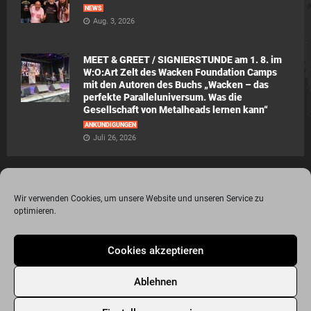
NEWS
Aug. 3, 2026
MEET & GREET / SIGNIERSTUNDE am 1. 8. im
W:O:Art Zelt des Wacken Foundation Camps
mit den Autoren des Buchs „Wacken – das
perfekte Paralleluniversum. Was die
Gesellschaft von Metalheads lernen kann“
ANKÜNDIGUNGEN
Juli 26, 2026
Wir verwenden Cookies, um unsere Website und unseren Service zu
optimieren.
© 2015 - 2020 Metalogy.de / by Dr. Lydia Polwin-Plass mit der freundlichen
Cookies akzeptieren
Unterstützung von the surface new media gmbh
Impressum
Datenschutzerklärung
Disclaimer
Ablehnen
Über Metalogy.de – das Magazin für Metalheadz + REVIEWREGELN
Kontakt
Newsletter Anmeldung
Events
Freunde
Bandseiten