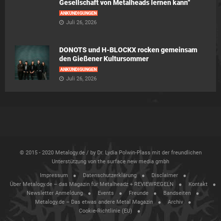
Gesellschaft von Metalheads lernen kann“
ANKÜNDIGUNGEN
Juli 26, 2026
DONOTS und H-BLOCKX rocken gemeinsam
den Gießener Kultursommer
ANKÜNDIGUNGEN
Juli 26, 2026
© 2015 - 2020 Metalogy.de / by Dr. Lydia Polwin-Plass mit der freundlichen
Unterstützung von the surface new media gmbh
Impressum
Datenschutzerklärung
Disclaimer
Über Metalogy.de – das Magazin für Metalheadz + REVIEWREGELN
Kontakt
Newsletter Anmeldung
Events
Freunde
Bandseiten
Metalogy.de – Das etwas andere Metal Magazin
Archiv
Cookie-Richtlinie (EU)