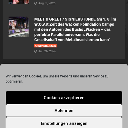
Aug. 3, 2026
MEET & GREET / SIGNIERSTUNDE am 1. 8. im
W:O:Art Zelt des Wacken Foundation Camps
mit den Autoren des Buchs „Wacken – das
perfekte Paralleluniversum. Was die
Gesellschaft von Metalheads lernen kann“
ANKÜNDIGUNGEN
Juli 26, 2026
Wir verwenden Cookies, um unsere Website und unseren Service zu
optimieren.
© 2015 - 2020 Metalogy.de / by Dr. Lydia Polwin-Plass mit der freundlichen
Cookies akzeptieren
Unterstützung von the surface new media gmbh
Impressum
Datenschutzerklärung
Disclaimer
Ablehnen
Über Metalogy.de – das Magazin für Metalheadz + REVIEWREGELN
Kontakt
Newsletter Anmeldung
Events
Freunde
Bandseiten
Einstellungen anzeigen
Metalogy.de – Das etwas andere Metal Magazin
Archiv
Cookie-Richtlinie (EU)