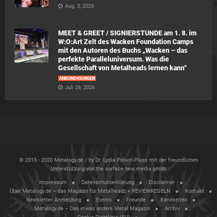
Aug. 3, 2026
MEET & GREET / SIGNIERSTUNDE am 1. 8. im
W:O:Art Zelt des Wacken Foundation Camps
mit den Autoren des Buchs „Wacken – das
perfekte Paralleluniversum. Was die
Gesellschaft von Metalheads lernen kann“
ANKÜNDIGUNGEN
Juli 26, 2026
© 2015 - 2020 Metalogy.de / by Dr. Lydia Polwin-Plass mit der freundlichen
Unterstützung von the surface new media gmbh
Impressum
Datenschutzerklärung
Disclaimer
Über Metalogy.de – das Magazin für Metalheadz + REVIEWREGELN
Kontakt
Newsletter Anmeldung
Events
Freunde
Bandseiten
Metalogy.de – Das etwas andere Metal Magazin
Archiv