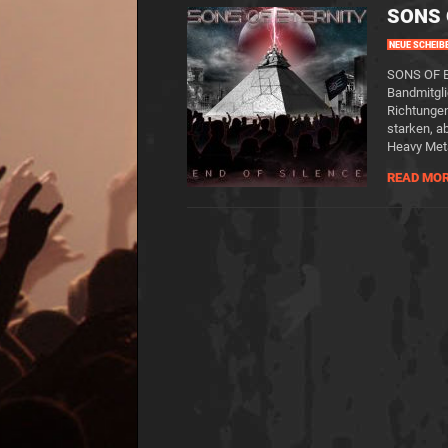
SONS 
NEUE SCHEIB
SONS OF ET
Bandmitgli
Richtungen
starken, 
Heavy Met
READ MO