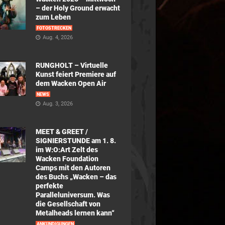
– der Holy Ground erwacht
zum Leben
FOTOSTRECKEN
Aug. 4, 2026
RUNGHOLT – Virtuelle
Kunst feiert Premiere auf
dem Wacken Open Air
NEWS
Aug. 3, 2026
MEET & GREET /
SIGNIERSTUNDE am 1. 8.
im W:O:Art Zelt des
Wacken Foundation
Camps mit den Autoren
des Buchs „Wacken – das
perfekte
Paralleluniversum. Was
die Gesellschaft von
Metalheads lernen kann“
ANKÜNDIGUNGEN