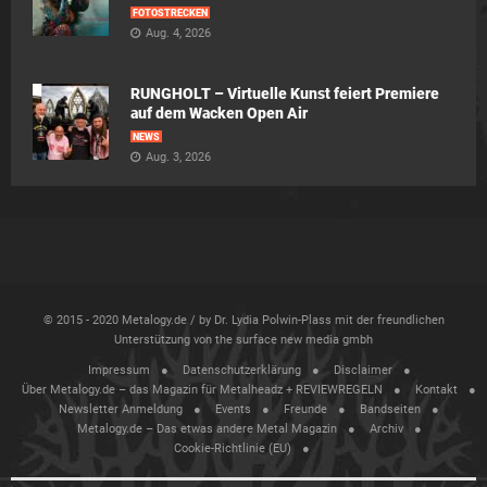
FOTOSTRECKEN
Aug. 4, 2026
RUNGHOLT – Virtuelle Kunst feiert Premiere
auf dem Wacken Open Air
NEWS
Aug. 3, 2026
© 2015 - 2020 Metalogy.de / by Dr. Lydia Polwin-Plass mit der freundlichen
Unterstützung von the surface new media gmbh
Impressum
Datenschutzerklärung
Disclaimer
Über Metalogy.de – das Magazin für Metalheadz + REVIEWREGELN
Kontakt
Newsletter Anmeldung
Events
Freunde
Bandseiten
Metalogy.de – Das etwas andere Metal Magazin
Archiv
Cookie-Richtlinie (EU)