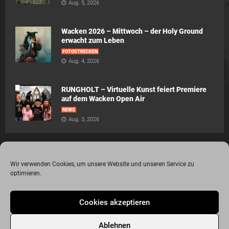
Aug. 5, 2026
Wacken 2026 – Mittwoch – der Holy Ground
erwacht zum Leben
FOTOSTRECKEN
Aug. 4, 2026
RUNGHOLT – Virtuelle Kunst feiert Premiere
auf dem Wacken Open Air
NEWS
Aug. 3, 2026
Wir verwenden Cookies, um unsere Website und unseren Service zu
optimieren.
© 2015 - 2020 Metalogy.de / by Dr. Lydia Polwin-Plass mit der freundlichen
Cookies akzeptieren
Unterstützung von the surface new media gmbh
Impressum
Datenschutzerklärung
Disclaimer
Ablehnen
Über Metalogy.de – das Magazin für Metalheadz + REVIEWREGELN
Kontakt