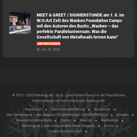
MEET & GREET / SIGNIERSTUNDE am 1. 8. im
W:O:Art Zelt des Wacken Foundation Camps
mit den Autoren des Buchs „Wacken – das
perfekte Paralleluniversum. Was die
Gesellschaft von Metalheads lernen kann“
ANKÜNDIGUNGEN
Juli 26, 2026
© 2015 - 2020 Metalogy.de / by Dr. Lydia Polwin-Plass mit der freundlichen
Unterstützung von the surface new media gmbh
Impressum
Datenschutzerklärung
Disclaimer
Über Metalogy.de – das Magazin für Metalheadz + REVIEWREGELN
Kontakt
Newsletter Anmeldung
Events
Freunde
Bandseiten
Metalogy.de – Das etwas andere Metal Magazin
Archiv
Cookie-Richtlinie (EU)