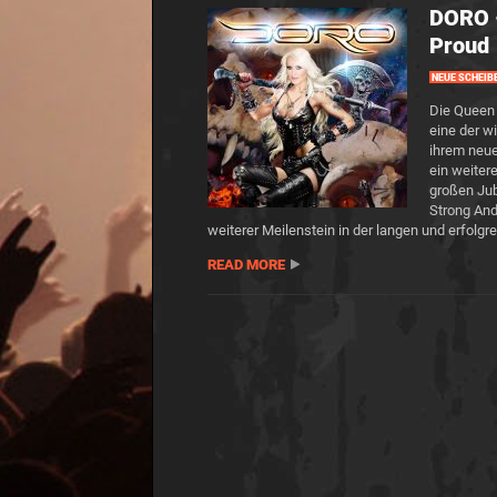
DORO –
Proud
NEUE SCHEIB
Die Queen 
eine der w
ihrem neue
ein weiter
großen Jub
Strong And
weiterer Meilenstein in der langen und erfolgr
READ MORE