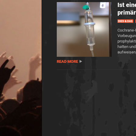
Ist ei
primär
DIES & DAS
Cochrane-R
Vorbeugung
prophylakt
hatten und
aufweisen,
READ MORE