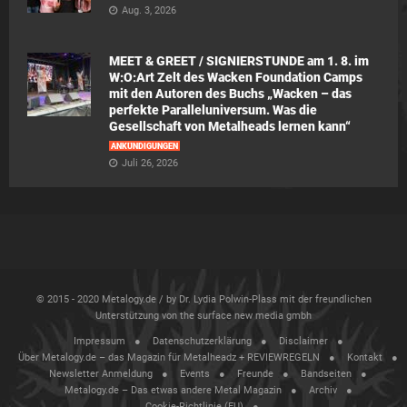
Aug. 3, 2026
MEET & GREET / SIGNIERSTUNDE am 1. 8. im
W:O:Art Zelt des Wacken Foundation Camps
mit den Autoren des Buchs „Wacken – das
perfekte Paralleluniversum. Was die
Gesellschaft von Metalheads lernen kann“
ANKÜNDIGUNGEN
Juli 26, 2026
© 2015 - 2020 Metalogy.de / by Dr. Lydia Polwin-Plass mit der freundlichen
Unterstützung von the surface new media gmbh
Impressum
Datenschutzerklärung
Disclaimer
Über Metalogy.de – das Magazin für Metalheadz + REVIEWREGELN
Kontakt
Newsletter Anmeldung
Events
Freunde
Bandseiten
Metalogy.de – Das etwas andere Metal Magazin
Archiv
Cookie-Richtlinie (EU)