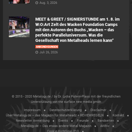
Aug. 3, 2026
MEET & GREET / SIGNIERSTUNDE am 1. 8. im
W:O:Art Zelt des Wacken Foundation Camps
mit den Autoren des Buchs „Wacken – das
perfekte Paralleluniversum. Was die
Gesellschaft von Metalheads lernen kann“
ANKÜNDIGUNGEN
Juli 26, 2026
© 2015 - 2020 Metalogy.de / by Dr. Lydia Polwin-Plass mit der freundlichen
Unterstützung von the surface new media gmbh
Impressum
Datenschutzerklärung
Disclaimer
Über Metalogy.de – das Magazin für Metalheadz + REVIEWREGELN
Kontakt
Newsletter Anmeldung
Events
Freunde
Bandseiten
Metalogy.de – Das etwas andere Metal Magazin
Archiv
Cookie-Richtlinie (EU)