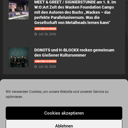
MEET & GREET / SIGNIERSTUNDE am 1. 8. im
W:O:Art Zelt des Wacken Foundation Camps
mit den Autoren des Buchs „Wacken – das
perfekte Paralleluniversum. Was die
Gesellschaft von Metalheads lernen kann“
ANKÜNDIGUNGEN
Juli 26, 2026
DONOTS und H-BLOCKX rocken gemeinsam
den Gießener Kultursommer
ANKÜNDIGUNGEN
Juli 26, 2026
Wir verwenden Cookies, um unsere Website und unseren Service zu
optimieren.
© 2015 - 2020 Metalogy.de / by Dr. Lydia Polwin-Plass mit der freundlichen
Cookies akzeptieren
Unterstützung von the surface new media gmbh
Impressum
Datenschutzerklärung
Disclaimer
Ablehnen
Über Metalogy.de – das Magazin für Metalheadz + REVIEWREGELN
Kontakt