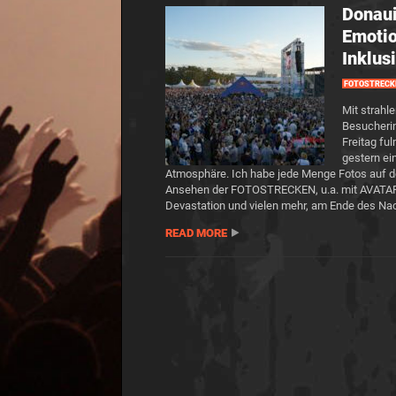
Donaui
Emotio
Inklu
FOTOSTRECK
Mit strah
Besucherin
Freitag ful
gestern ei
Atmosphäre. Ich habe jede Menge Fotos auf d
Ansehen der FOTOSTRECKEN, u.a. mit AVATAR,
Devastation und vielen mehr, am Ende des Nac
READ MORE