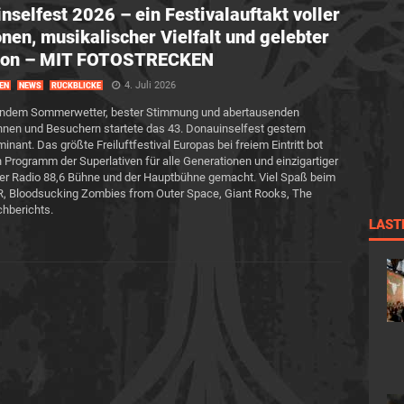
nselfest 2026 – ein Festivalauftakt voller
nen, musikalischer Vielfalt und gelebter
sion – MIT FOTOSTRECKEN
4. Juli 2026
EN
NEWS
RÜCKBLICKE
lendem Sommerwetter, bester Stimmung und abertausenden
nen und Besuchern startete das 43. Donauinselfest gestern
minant. Das größte Freiluftfestival Europas bei freiem Eintritt bot
n Programm der Superlativen für alle Generationen und einzigartiger
er Radio 88,6 Bühne und der Hauptbühne gemacht. Viel Spaß beim
 Bloodsucking Zombies from Outer Space, Giant Rooks, The
hberichts.
LAST