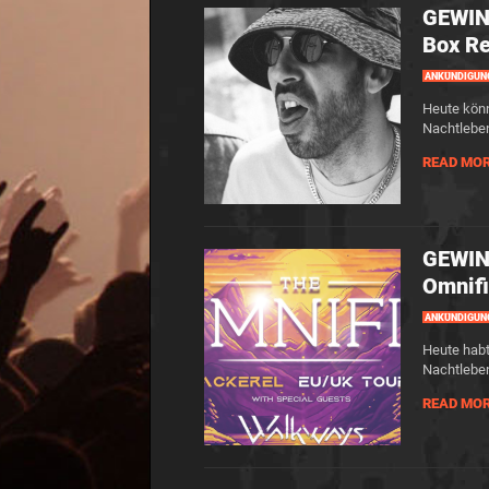
GEWINN
Box Re
ANKÜNDIGUN
Heute könn
Nachtleben
READ MO
GEWINN
Omnifi
ANKÜNDIGUN
Heute habt
Nachtleben
READ MO