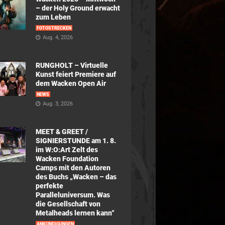
– der Holy Ground erwacht
zum Leben
FOTOSTRECKEN
Aug. 4, 2026
RUNGHOLT – Virtuelle
Kunst feiert Premiere auf
dem Wacken Open Air
NEWS
Aug. 3, 2026
MEET & GREET /
SIGNIERSTUNDE am 1. 8.
im W:O:Art Zelt des
Wacken Foundation
Camps mit den Autoren
des Buchs „Wacken – das
perfekte
Paralleluniversum. Was
die Gesellschaft von
Metalheads lernen kann“
ANKÜNDIGUNGEN