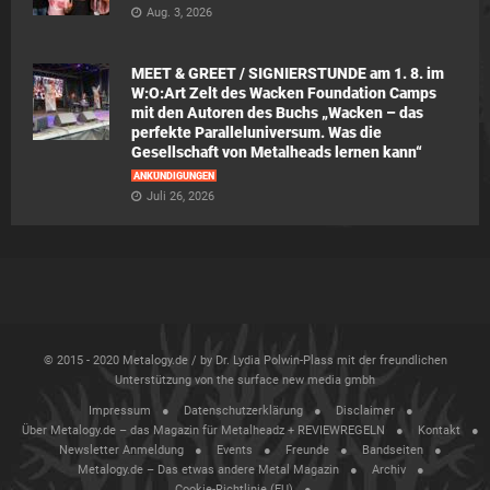
Aug. 3, 2026
MEET & GREET / SIGNIERSTUNDE am 1. 8. im
W:O:Art Zelt des Wacken Foundation Camps
mit den Autoren des Buchs „Wacken – das
perfekte Paralleluniversum. Was die
Gesellschaft von Metalheads lernen kann“
ANKÜNDIGUNGEN
Juli 26, 2026
© 2015 - 2020 Metalogy.de / by Dr. Lydia Polwin-Plass mit der freundlichen
Unterstützung von the surface new media gmbh
Impressum
Datenschutzerklärung
Disclaimer
Über Metalogy.de – das Magazin für Metalheadz + REVIEWREGELN
Kontakt
Newsletter Anmeldung
Events
Freunde
Bandseiten
Metalogy.de – Das etwas andere Metal Magazin
Archiv
Cookie-Richtlinie (EU)