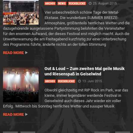
25. August 2015
ARCHIV
NEWS
RÜCKBLICKE
Vier unbeschreiblich schöne Tage der Metal-
Ekstase. Die wunderbare SUMMER BREEZE-
Atmosphäre, größtenteils herrliches Wetter und die
dazugehörende ausgelassene Partystimmung belohnten die Veranstalter
für den enormen Aufwand, der dieses Festival erst möglich macht. Auch die
Unwetterwarnung die am Freitagabend kurzfristig zur einer Unterbrechung
des Programms führte, änderte nichts an der tollen Stimmung
READ MORE
Out & Loud – Zum zweiten Mal geile Musik
und Riesenspaß in Geiselwind
13. Juni 2015
ARCHIV
RÜCKBLICKE
Obwohl gleichzeitig mit RiP Rock im Park, war das
kleine, immer legendärer werdende Festival in
Geiselwind auch dieses Jahr wieder ein voller
Erfolg. Mittwoch bis Sonntag herrliches Wetter und suuuper Musik
READ MORE