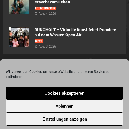
erwacht zum Leben
FOTOSTRECKEN
Aug. 4, 2026
RUNGHOLT – Virtuelle Kunst feiert Premiere
auf dem Wacken Open Air
NEWS
Aug. 3, 2026
Wir verwenden Cookies, um unsere Website und unseren Service zu
optimieren.
© 2015 - 2020 Metalogy.de / by Dr. Lydia Polwin-Plass mit der freundlichen
Cookies akzeptieren
Unterstützung von the surface new media gmbh
Impressum
Datenschutzerklärung
Disclaimer
Ablehnen
Über Metalogy.de – das Magazin für Metalheadz + REVIEWREGELN
Kontakt
Newsletter Anmeldung
Events
Freunde
Bandseiten
Einstellungen anzeigen
Metalogy.de – Das etwas andere Metal Magazin
Archiv
Cookie-Richtlinie (EU)