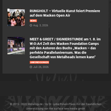
RUNGHOLT – Virtuelle Kunst feiert Premiere
auf dem Wacken Open Air
NEWS
Aug. 3, 2026
MEET & GREET / SIGNIERSTUNDE am 1. 8. im
W:O:Art Zelt des Wacken Foundation Camps
mit den Autoren des Buchs „Wacken – das
perfekte Paralleluniversum. Was die
Gesellschaft von Metalheads lernen kann“
ANKÜNDIGUNGEN
Juli 26, 2026
© 2015 - 2020 Metalogy.de / by Dr. Lydia Polwin-Plass mit der freundlichen
Unterstützung von the surface new media gmbh