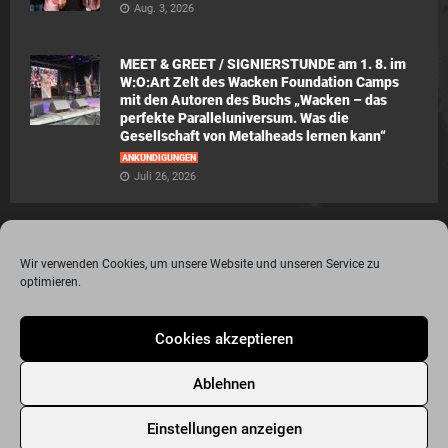
Aug. 3, 2026
MEET & GREET / SIGNIERSTUNDE am 1. 8. im
W:O:Art Zelt des Wacken Foundation Camps
mit den Autoren des Buchs „Wacken – das
perfekte Paralleluniversum. Was die
Gesellschaft von Metalheads lernen kann“
ANKÜNDIGUNGEN
Juli 26, 2026
Wir verwenden Cookies, um unsere Website und unseren Service zu
optimieren.
© 2015 - 2020 Metalogy.de / by Dr. Lydia Polwin-Plass mit der freundlichen
Cookies akzeptieren
Unterstützung von the surface new media gmbh
Impressum
Datenschutzerklärung
Disclaimer
Ablehnen
Über Metalogy.de – das Magazin für Metalheadz + REVIEWREGELN
Kontakt
Newsletter Anmeldung
Events
Freunde
Bandseiten
Einstellungen anzeigen
Metalogy.de – Das etwas andere Metal Magazin
Archiv
Cookie-Richtlinie (EU)