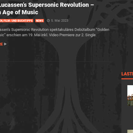
Lucassen’s Supersonic Revolution –
 Age of Music
5. Mai 2023
EN, FILM- UND BUCHTIPPS
NEWS
ssen’s Supersonic Revolution spektakuläres Debütalbum “Golden
ic” erschien am 19. Mai inkl. Video Premiere zur 2. Single.
RE
LAST