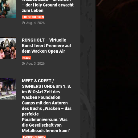
– der Holy Ground erwacht
zum Leben
FOTOSTRECKEN
Aug. 4, 2026
RUNGHOLT – Virtuelle
Kunst feiert Premiere auf
dem Wacken Open Air
NEWS
Aug. 3, 2026
MEET & GREET /
SIGNIERSTUNDE am 1. 8.
im W:O:Art Zelt des
Wacken Foundation
Camps mit den Autoren
des Buchs „Wacken – das
perfekte
Paralleluniversum. Was
die Gesellschaft von
Metalheads lernen kann“
ANKÜNDIGUNGEN