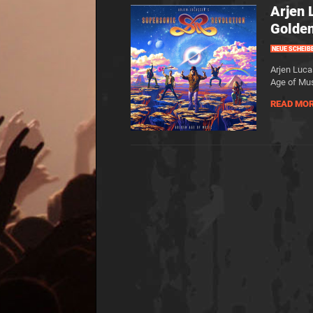
Arjen 
Golden
NEUE SCHEIB
Arjen Luca
Age of Mus
READ MO