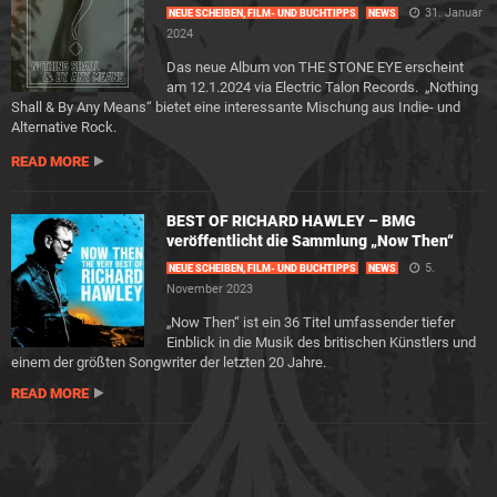
31. Januar
NEUE SCHEIBEN, FILM- UND BUCHTIPPS
NEWS
2024
Das neue Album von THE STONE EYE erscheint
am 12.1.2024 via Electric Talon Records. „Nothing
Shall & By Any Means​“ bietet eine interessante Mischung aus Indie- und
Alternative Rock.
READ MORE
BEST OF RICHARD HAWLEY – BMG
veröffentlicht die Sammlung „Now Then“
5.
NEUE SCHEIBEN, FILM- UND BUCHTIPPS
NEWS
November 2023
„Now Then“ ist ein 36 Titel umfassender tiefer
Einblick in die Musik des britischen Künstlers und
einem der größten Songwriter der letzten 20 Jahre.
READ MORE