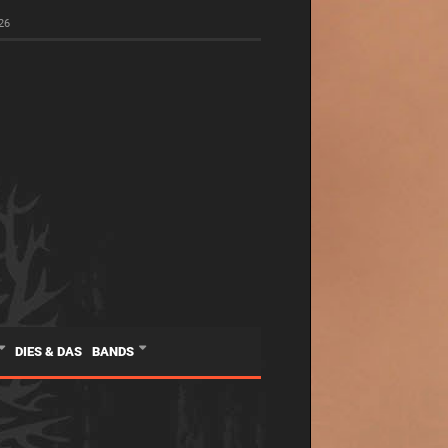
26
DIES & DAS
BANDS