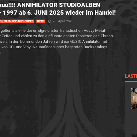
uuu!!!! ANNIHILATOR STUDIOALBEN
 1997 ab 6. JUNI 2025 wieder im Handel!
26. April 2025
EN, FILM- UND BUCHTIPPS
NEWS
r gelten als eine der erfolgreichsten kanadischen Heavy Metal
r Zeiten und zählen zu den einflussreichsten Pionieren des Thrash-
weit. In den kommenden Jahren wird earMUSIC Annihilator mit
e von CD- und Vinyl-Neuauflagen ihres begehrten Backkatalogs
en.
LAST