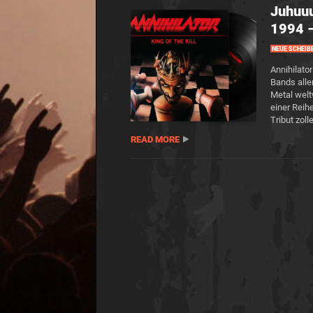
Juhuu
1994 –
NEUE SCHEIB
Annihilato
Bands alle
Metal welt
einer Reih
Tribut zoll
READ MORE