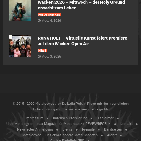
Wacken 2026 – Mittwoch – der Holy Ground
erwacht zum Leben
FOTOSTRECKEN
Aug. 4, 2026
RUNGHOLT – Virtuelle Kunst feiert Premiere
auf dem Wacken Open Air
NEWS
Aug. 3, 2026
© 2015 - 2020 Metalogy.de / by Dr. Lydia Polwin-Plass mit der freundlichen
Unterstützung von the surface new media gmbh
Impressum
Datenschutzerklärung
Disclaimer
Über Metalogy.de – das Magazin für Metalheadz + REVIEWREGELN
Kontakt
Newsletter Anmeldung
Events
Freunde
Bandseiten
Metalogy.de – Das etwas andere Metal Magazin
Archiv
Cookie-Richtlinie (EU)