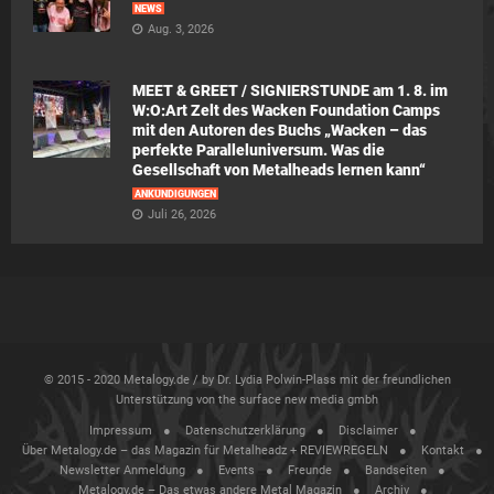
NEWS
Aug. 3, 2026
MEET & GREET / SIGNIERSTUNDE am 1. 8. im
W:O:Art Zelt des Wacken Foundation Camps
mit den Autoren des Buchs „Wacken – das
perfekte Paralleluniversum. Was die
Gesellschaft von Metalheads lernen kann“
ANKÜNDIGUNGEN
Juli 26, 2026
© 2015 - 2020 Metalogy.de / by Dr. Lydia Polwin-Plass mit der freundlichen
Unterstützung von the surface new media gmbh
Impressum
Datenschutzerklärung
Disclaimer
Über Metalogy.de – das Magazin für Metalheadz + REVIEWREGELN
Kontakt
Newsletter Anmeldung
Events
Freunde
Bandseiten
Metalogy.de – Das etwas andere Metal Magazin
Archiv