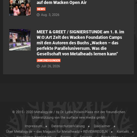
auf dem Wacken Open Air
NEWS
Aug. 3, 2026
MEET & GREET / SIGNIERSTUNDE am 1. 8. im
W:O:Art Zelt des Wacken Foundation Camps
mit den Autoren des Buchs „Wacken – das
perfekte Paralleluniversum. Was die
Gesellschaft von Metalheads lernen kann“
ANKÜNDIGUNGEN
Juli 26, 2026
© 2015 - 2020 Metalogy.de / by Dr. Lydia Polwin-Plass mit der freundlichen
Unterstützung von the surface new media gmbh
Impressum
Datenschutzerklärung
Disclaimer
Über Metalogy.de – das Magazin für Metalheadz + REVIEWREGELN
Kontakt