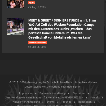
NEWS
Aug. 3, 2026
MEET & GREET / SIGNIERSTUNDE am 1. 8. im
W:O:Art Zelt des Wacken Foundation Camps
mit den Autoren des Buchs „Wacken – das
perfekte Paralleluniversum. Was die
Gesellschaft von Metalheads lernen kann“
ANKÜNDIGUNGEN
Juli 26, 2026
© 2015 - 2020 Metalogy.de / by Dr. Lydia Polwin-Plass mit der freundlichen
Unterstützung von the surface new media gmbh
Impressum
Datenschutzerklärung
Disclaimer
Über Metalogy.de – das Magazin für Metalheadz + REVIEWREGELN
Kontakt
Newsletter Anmeldung
Events
Freunde
Bandseiten